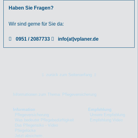
Haben Sie Fragen?
Wir sind gerne für Sie da:
0951 / 2087733
info(at)vplaner.de
zurück zum Seitenanfang
Informationen zum Thema: Pflegeversicherung
Information
Empfehlung
Pflegeversicherung
Unsere Empfehlung
Was bedeutet Pflegebedürftigkeit
Empfehlung Video
Das Pflegerisiko - Video
Pflegelücke
Jetzt absichern