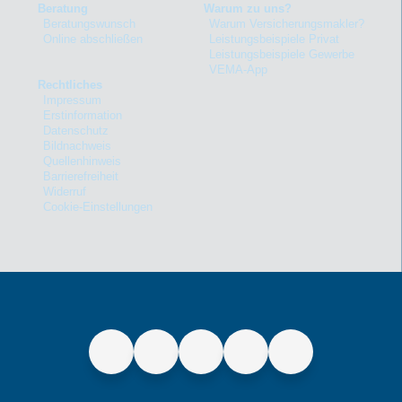
Beratung
Warum zu uns?
Beratungswunsch
Warum Versicherungsmakler?
Online abschließen
Leistungsbeispiele Privat
Leistungsbeispiele Gewerbe
VEMA-App
Rechtliches
Impressum
Erstinformation
Datenschutz
Bildnachweis
Quellenhinweis
Barrierefreiheit
Widerruf
Cookie-Einstellungen